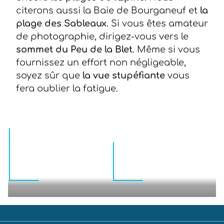
citerons aussi la Baie de Bourganeuf et
la
plage des Sableaux
. Si vous êtes amateur
de photographie, dirigez-vous vers le
sommet du Peu de la Blet
. Même si vous
fournissez un effort non négligeable,
soyez sûr que
la vue stupéfiante
vous
fera oublier la fatigue.
PRÉCÉDENT :
ACCROBRANCHE LE
GRAND DÉFI À SAINT
SUIVANT :
VISITER
JULIEN DES
LES SABLES
LANDES
D’OLONNE