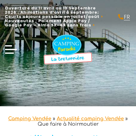
Ouverture du 11 avril au 13 Septembre
2026 ; Animations d’avril à septembre;
FR
Courts séjours possible en juillet/août
Nouveautés : Paiement Apple Pay /
EN
Google Pay – Alma 3X-4X sans frais
NL
Camping Vendée
»
Actualité camping Vendée
»
Que faire à Noirmoutier