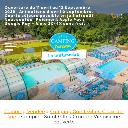
Ouverture du 11 avril au 13 Septembre
2026 ; Animations d’avril à septembre;
FR
Courts séjours possible en juillet/août
Nouveautés : Paiement Apple Pay /
EN
Google Pay – Alma 3X-4X sans frais
NL
Camping Vendée
»
Camping Saint-Gilles-Croix-de-
Vie
»
Camping Saint Gilles Croix de Vie piscine
couverte