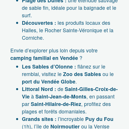
Plage des Dunes :
une étendue sauvage
de sable fin, idéale pour la baignade et le
surf.
Découvertes :
les produits locaux des
Halles, le Rocher Sainte-Véronique et la
Corniche.
Envie d’explorer plus loin depuis votre
camping familial en Vendée
?
Les Sables d’Olonne :
flânez sur le
remblai, visitez le
Zoo des Sables
ou le
port du Vendée Globe
.
Littoral Nord :
de
Saint-Gilles-Croix-de-
Vie
à
Saint-Jean-de-Monts
, en passant
par
Saint-Hilaire-de-Riez
, profitez des
plages et forêts domaniales.
Grands sites :
l’incroyable
Puy du Fou
(1h), l’île de
Noirmoutier
ou la Venise