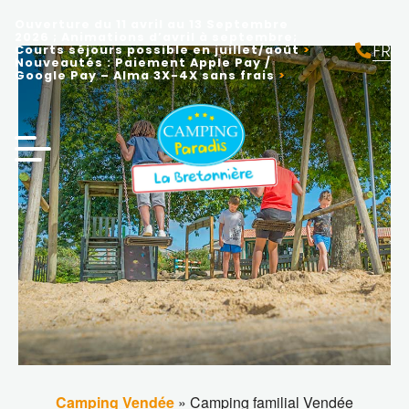
Ouverture du 11 avril au 13 Septembre
2026 ; Animations d’avril à septembre;
FR
Courts séjours possible en juillet/août
Nouveautés : Paiement Apple Pay /
EN
Google Pay – Alma 3X-4X sans frais
NL
Camping Vendée
»
Camping familial Vendée