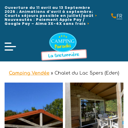
Ouverture du 11 avril au 13 Septembre
2026 ; Animations d’avril à septembre;
FR
Courts séjours possible en juillet/août
Nouveautés : Paiement Apple Pay /
EN
Google Pay – Alma 3X-4X sans frais
NL
Camping Vendée
»
Chalet du Lac 5pers (Eden)