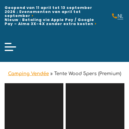
Geopend van 11 april tot 13 september
2026 ; Evenementen van april tot
NL
september
Nieuw : Betaling via Apple Pay / Google
FR
Pay – Alma 3X-4X zonder extra kosten
EN
Camping Vendée
»
Tente Wood 5pers (Premium)