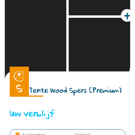
+
5
Tente Wood 5pers (Premium)
Uw verblijf
-