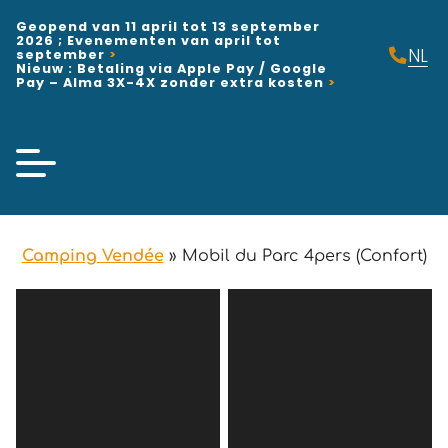
Geopend van 11 april tot 13 september
2026 ; Evenementen van april tot
NL
september
Nieuw : Betaling via Apple Pay / Google
FR
Pay – Alma 3X-4X zonder extra kosten
EN
Camping Vendée
»
Mobil du Parc 4pers (Confort)