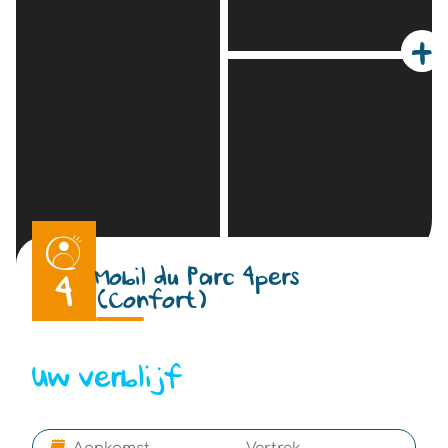
+
Mobil du Parc 4pers
4
(Confort)
Uw verblijf
-